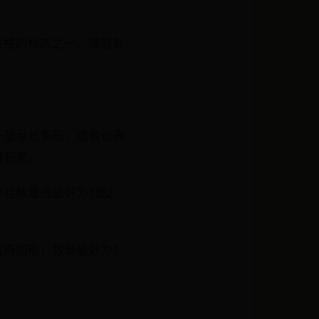
性格的标志之一。嘴唇处
一般呈长条形，或者长得
够积累。
且数量也最好为1或2
椭圆形，数量最好为1