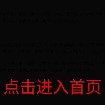
人的额头、眼睛、鼻子、嘴唇处的痣，是反映出人的命运和
，更能在一定程度上预示着男性的运势和财运。
为，左上唇部位长有痣的人，代表财运旺盛。这种痣的形状
目最好为1个或2个。这类人的创业、事业非常成功，财富能
，一般预示事业有成。这类痣一般形状呈长方形或长条形，并
领导潜质非常强，能够在事业的道路上取得较高的成就。
点击进入首页
，一般代表人缘极佳，并且贵人多助。痣的形状一般呈圆形或
慷慨大方，乐于助人，拥有良好的人际关系和人脉资源。
么