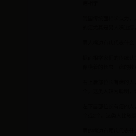
痣相学
我国传统面相学认为，
的痣尤其是男人嘴边痣
男人嘴边有痣代表什么
据面相学家们的传统认
像横着的长虫。痣的数
右上唇部位长有痣的人
个。这类人较为聪明，
左下唇部位长有痣的人
个或2个。这类人比较
男的嘴边有颗痣代表什