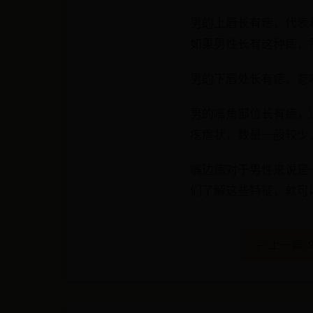
男的上唇长有痣，代表
如果男性长有这种痣，
男的下唇处长有痣，意
男的嘴角部位长有痣，
疙瘩状，数量一般较少
嘴边痣对于男性来说是
们了解这些特征，就可
← 上一篇: 