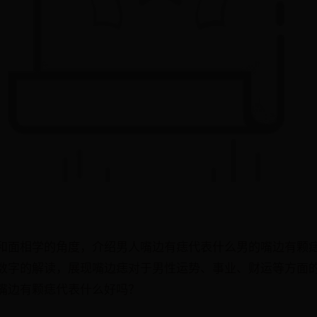
和面相学的角度，介绍男人嘴边有痣代表什么男的嘴边有颗
数字的解读，展现嘴边痣对于男性运势、事业、财运等方面
嘴边有颗痣代表什么好吗？