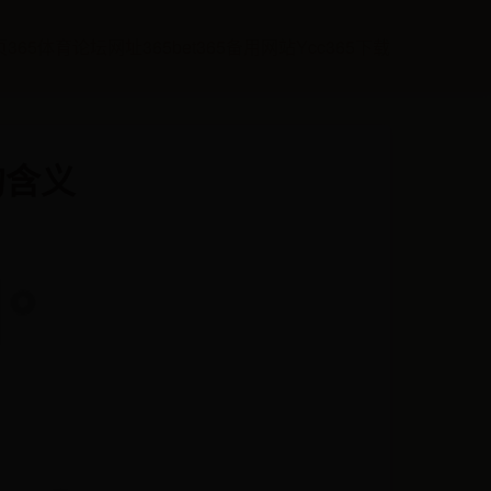
页
365体育论坛网址
365bet365备用网站
Ycc365下载
的含义