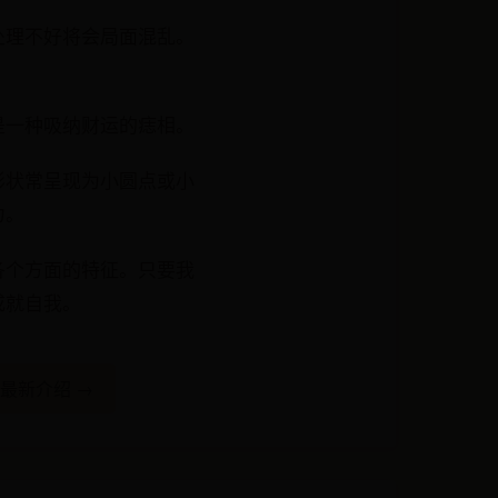
处理不好将会局面混乱。
是一种吸纳财运的痣相。
形状常呈现为小圆点或小
力。
各个方面的特征。只要我
成就自我。
击最新介绍 →