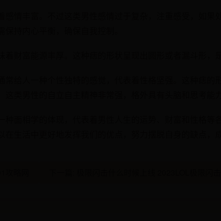
着感情丰富。不过这类男性感情过于复杂，注重感受，如果
需保持内心平衡，确保自我控制。
味着财富能源丰厚。这种痣的形状呈现出圆形或者漏斗形，
通常给人一种个性独特的感觉，代表着性格坚强。这种痣的
。这类男性的自立自主精神非常强，格外具有头脑和思考能
一种面相学的体现，代表着男性人生的运势、财富和性格等
以在生活中更好地发挥我们的优点，努力摆脱自身的缺点，
91攻略网
下一篇: 极限闪击什么时候上线 2023LOL极限闪