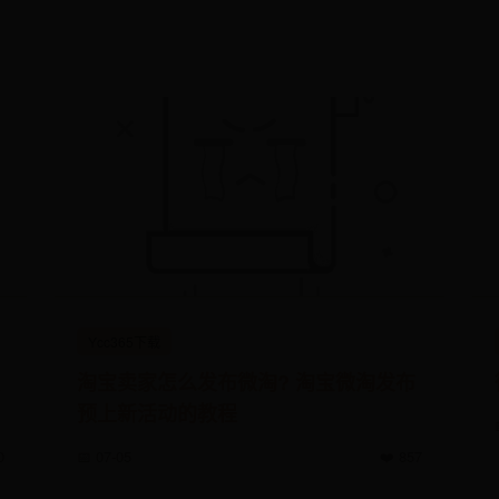
Ycc365下载
淘宝卖家怎么发布微淘? 淘宝微淘发布
预上新活动的教程
0
📅 07-05
❤️ 857