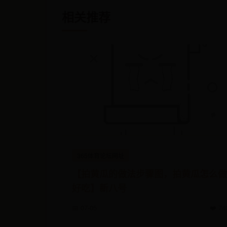
相关推荐
365体育论坛网址
【拍黄瓜的做法步骤图，拍黄瓜怎么做
好吃】新八号
📅 07-05
❤️ 74