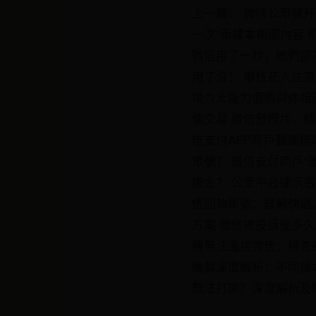
上一篇： 微信公眾號升
一次”新樣本相關內容
微信用了一秒，他們卻
用了沒！ 攀枝花人注
增六大能力個個與你相
慎交易 微信發照片，
信支付APP商戶截圖標
眾號？ 微信支付商戶“
證金？ 公眾平台提示
信回執單號：詳解快遞
方案 微信被投訴後多
機無法連接微信：排查
機製深度解析：不同版
無法打開？深度解析及