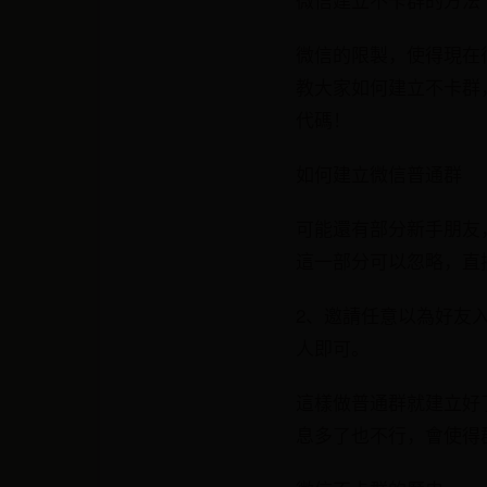
微信的限製，使得現在
教大家如何建立不卡群
代碼！
如何建立微信普通群
可能還有部分新手朋友
這一部分可以忽略，直
2、邀請任意以為好友
人即可。
這樣做普通群就建立好
息多了也不行，會使得