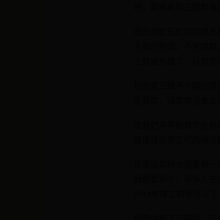
限，需備兩到三個群輪
因此相信玩紅包的朋友
主要的原因，不更換群
上就被和諧了，目前使
那麼第三種不卡群的建
些異常，通常情況會出
當我們用零點異常發包
就是目前第三代的微信
但是這類群也需要有一
麵都看到了，很多人在
2014年建立群就可
即使你有了這種群，可