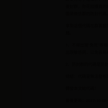
後封群，你花錢購買的
圖是微信群的防封代碼
拿到這個代碼在群裏麵
麵。
1、不得出現“免死”
出現敏感詞，以免容易
2、防封群的代碼是防
總結：代碼是無法發布
轉發本文給代碼！
最後更新：2017-10-08 0