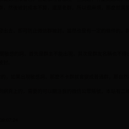
群，然後被封成本不算，還是老群，所以很麻煩，那麼就需
。
發出去，即可防止微信群被封，當然也是有一定的條件的，
等相關敏感的詞，首先是群主不能出現，其次是群友名稱也不得
被封。
封的，如果出現敏感詞，那麼不卡群就會變成普通群，那自然
到網頁上的，需要的可以關注我的微信公眾賬號，本站有二
9:07:24