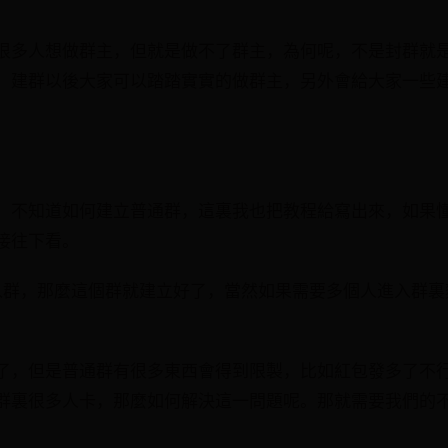
很多人想做群主，但就是做不了群主，為何呢，不是封群就
，建群以後大家可以踏踏實實的做群主，另外會給大家一些
，不知道如何建立普通群，這裏我也把教程給寫出來，如果
接往下看。
入群，那麼這個群就建立好了，當然如果需要多個人進入群裏
了，但是普通群有很多東西會得到限製，比如紅包發多了不
群裏很多人卡，那麼如何解決這一問題呢。那就需要我們的