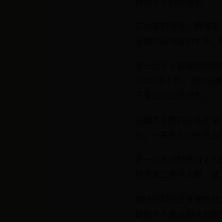
微信不卡群的曆史
在16年的時候，微信
裏麵的紅包發的太多，
第一代不卡群是剛剛微
的001不卡群，那時
不會出現延遲現象。
這類不卡群的做法是使用
示，一串數字的後麵五
第一代不卡群維持了大
就是第二種不卡群，第
當時限製的是普通群發
發包才不會出現卡包現