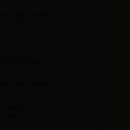
是卡群，那麼今天我來教
建立不卡群的方法和防封
懂得操作建立普通群的，
麵聊，那麼可以繼續拉
行，金額發多了不行，消
不卡群技術了。