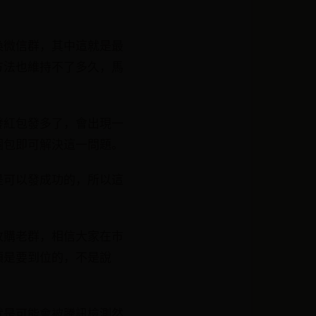
換微信群，其中這就是最
方法也維持不了多久，馬
發紅包發多了，會出現一
個包即可解決這一問題。
是可以發成功的，所以這
收購老群，相信大家在市
須是要到位的，不是說
就是可能會被騰訊檢測然