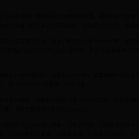
為了防止微信用戶用群作為紅包掃雷的工具，那麼對微信群做
那麼群裏麵的紅包會出現延遲現象，也就是說的卡包，這種
信群出現延遲的時候，很多人使用的是第一代不卡群，那麼
候微信普通群發200包就會出現延遲現象，那麼使用這種第一
第三方插件做到的，需要iPhone手機，需要越獄才能夠查看
位，其中001開頭的就是第一代不卡群。
約半年的時間，微信對這類群也做了簡單的限製，目前這種
二種不卡群主要通過合群的手段做到的。
50個包就會出現卡包的現象，如果你換群，但依然會出現卡
象。所謂合群則為最後一包尾數跟第一包尾數必然相同，雖