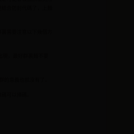
要結合防封代碼了，上麵
群裏需要注意以下幾個方
出現，最好群裏麵不要
群的意義也就沒有了。
維碼可以掃碼。