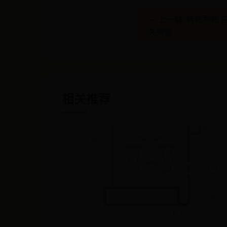
← 上一篇: 转帐到帐
久到账
相关推荐