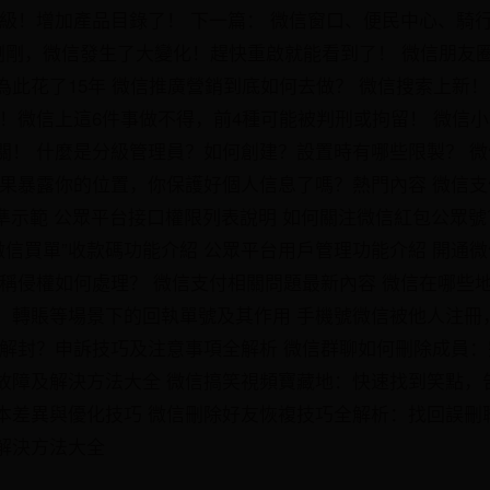
級！增加產品目錄了！ 下一篇： 微信窗口、便民中心、騎行
 剛剛，微信發生了大變化！趕快重啟就能看到了！ 微信朋友
為此花了15年 微信推廣營銷到底如何去做？ 微信搜索上新
意！微信上這6件事做不得，前4種可能被判刑或拘留！ 微信
關！ 什麼是分級管理員？如何創建？設置時有哪些限製？ 微
結果暴露你的位置，你保護好個人信息了嗎？熱門內容 微信支
準示範 公眾平台接口權限列表說明 如何關注微信紅包公眾號
微信買單”收款碼功能介紹 公眾平台用戶管理功能介紹 開通
名稱侵權如何處理？ 微信支付相關問題最新內容 微信在哪些
、轉賬等場景下的回執單號及其作用 手機號微信被他人注冊
久解封？申訴技巧及注意事項全解析 微信群聊如何刪除成員：
故障及解決方法大全 微信搞笑視頻寶藏地：快速找到笑點，
本差異與優化技巧 微信刪除好友恢複技巧全解析：找回誤刪
解決方法大全