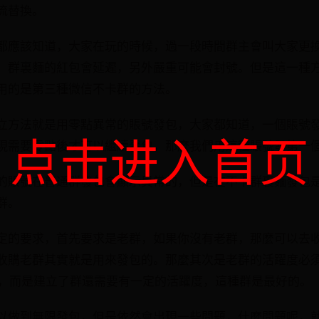
流替換。
都應該知道，大家在玩的時候，過一段時間群主會叫大家更
，群裏麵的紅包會延遲，另外嚴重可能會封號。但是這一種
用的是第三種微信不卡群的方法。
立方法就是用零點異常的賬號發包，大家都知道，一個賬號
点击进入首页
現需要零點後才可以繼續發包，那麼我們用這種賬號發第一
的賬號在普通群發包會顯示異常的，但是在不卡群裏麵發包
群。
定的要求，首先要求是老群，如果你沒有老群，那麼可以去
收購老群其實就是用來發包的。那麼其次是老群的活躍度必
以了，而是建立了群還需要有一定的活躍度，這種群是最好的。
以做到無限發包，但是依然會出現一些問題，什麼問題呢，