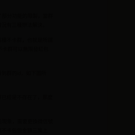
了部分功能的限製，當群
情況有三種辦法解決。
這種不卡群，也就是所謂
代不卡群可以無限發紅包
到群的id，如下圖所
群已經是不存在了，那麼
包現象，需要更換微信號
然不卡包但金額三萬上