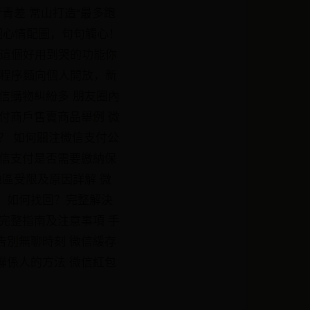
青差 常山打造“最多跑
圈心情配圖，句句觸心！
！這個好用到哭的功能你
小程序麵向個人開放，新
信購物糾紛多 朋友圈內
付商戶售賣商品舉例 微
？ 如何關注微信支付公
微信支付是否需要繳納保
地區受限及原因詳解 微
，如何找回？完整解決
完整指南及注意事項 手
告別無聊時刻 微信緩存
聯係人的方法 微信紅包