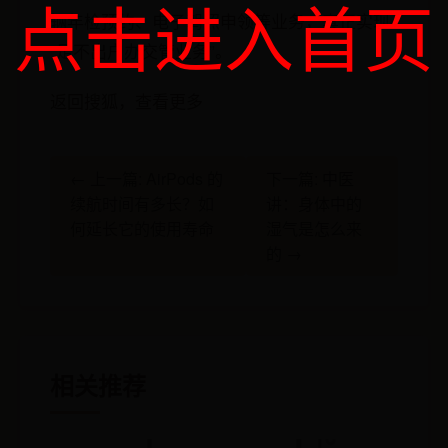
点击进入首页
辆年检预约、电子驾照申领等业务，真正实现
“足不出户办交管业务”。
返回搜狐，查看更多
← 上一篇: AirPods 的
下一篇: 中医
续航时间有多长？如
讲：身体中的
何延长它的使用寿命
湿气是怎么来
的 →
相关推荐