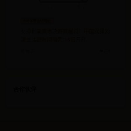
365体育论坛网址
女排世联赛半决赛赛程表！中国女排对
波兰比赛时间确定:16日开打
📅 06-27
❤️ 231
合作伙伴