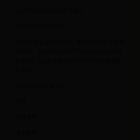
2.2 三大必杀技快速破冷启动
① 黄金开场话术模板：
“欢迎刚进直播间的家人！我们现在正在具体活
动描述，今天前50位点关注的家人可以领取福
利诱饵，右上角飘屏弹幕参与互动还能获得即
时奖励！”
② 流量时段精准卡位：
时段
适合类型
竞争指数