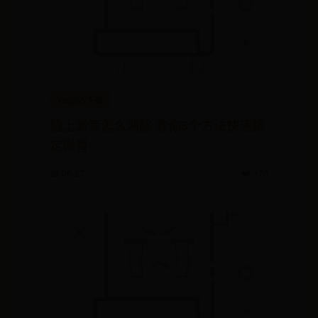
Ycc365下载
脸上淤青怎么消除 教你5个方法快速搞
定淤青
📅 06-27
❤️ 176