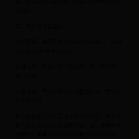
量，此时需要准备好承接流量的话术体系和转
化链路。
五、专家级运营建议
设备配置：确保网络上行速度≥10Mbps，使用
环形补光灯+专业麦克风
数据监测：每日记录流量来源比例、转粉率、
商品点击率
内容迭代：每周更新30%的直播脚本，每月升
级场景布置
新人主播想要突破直播间没人的困境，需要理
解抖音的阶梯式流量推荐机制。坚持规律开播
的同时，更要注重直播内容质量和数据优化。