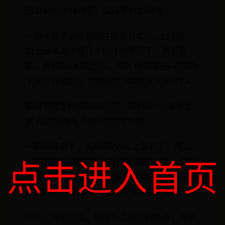
面罩30抗性18暗强，实际提升33暗强。
一般来说带幽魂都能在图里有400以上暗强，
加上幽魂减少怪几十抗性的情况下，甚至更
高。我们以440暗为例。那么12暗强在440暗强
下提升只有2.7。33暗强在440暗强下提升7.4。
假设手镯左槽换成双攻的。我们以100双攻左
槽 和剥筋蚀骨手镯105物攻为例
一般幽魂白手，面板有2W以上算高了。那么
点击进入首页
100物攻提升的面板大概1500-2000左右，面板
的提升有7.5以上，也就是说手镯和左槽提升都
超过7.5，很明显提升都大于堆暗抗的装备。
所以，结论就是。假设带上暗抗的装备，图里