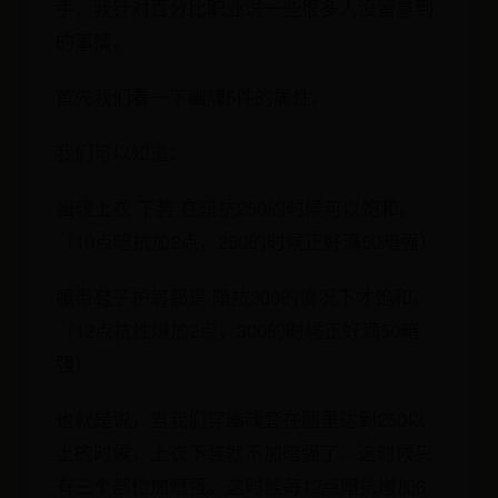
手，我针对百分比职业说一些很多人没留意到
的事情。
首先我们看一下幽魂5件的属性。
我们可以知道：
幽魂上衣 下装 在暗抗250的时候可以饱和。
（10点暗抗加2点，250的时候正好满50暗强）
腰带鞋子护肩都是 暗抗300的情况下才饱和。
（12点抗性增加2点，300的时候正好满50暗
强）
也就是说，当我们穿幽魂套在图里达到250以
上的时候，上衣下装就不加暗强了。这时候只
有三个部位加暗强。这时候每12点暗抗增加6