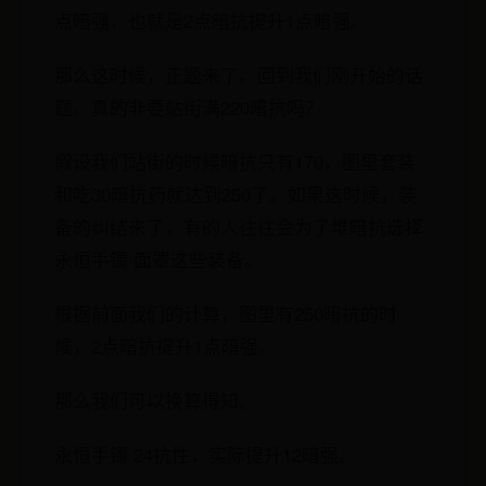
点暗强，也就是2点暗抗提升1点暗强。
那么这时候，正题来了。回到我们刚开始的话
题。真的非要站街满220暗抗吗？
假设我们站街的时候暗抗只有170，图里套装
和吃30暗抗药就达到250了。如果这时候，装
备的纠结来了，有的人往往会为了堆暗抗选择
永恒手镯 面罩这些装备。
根据前面我们的计算，图里有250暗抗的时
候，2点暗抗提升1点暗强。
那么我们可以换算得知。
永恒手镯 24抗性，实际提升12暗强。