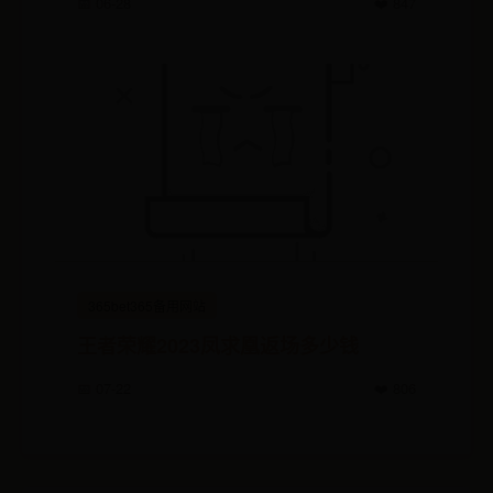
📅 06-28
❤️ 847
365bet365备用网站
王者荣耀2023凤求凰返场多少钱
📅 07-22
❤️ 806