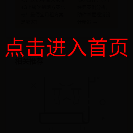
4G上網吃到飽方案比
经典案例分析，
較！最便宜月租方案
助你掌握视觉设
是哪家？
计精髓 →
点击进入首页
相关推荐