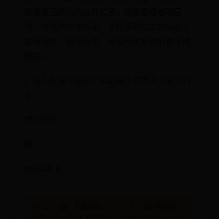
数据及品牌方的公开信息，收集整理客观呈
现，仅提供参考使用，不代表网站支持观点；
如有侵权、错误信息，请及时联系我们更正或
删除！
广告与友链交换QQ: 4322897 共同关注软件行
业
博大软件
盈门
ManualLib
← 上一篇: 【購機技
下一篇: 揭秘移
巧】2025年各大電信
动UI设计：50个