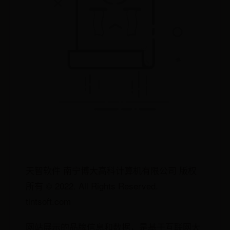
天智软件 南宁博大高科计算机有限公司 版权
所有 © 2022. All Rights Reserved.
tintsoft.com
网站展示的品牌信息和数据，是基于互联网大