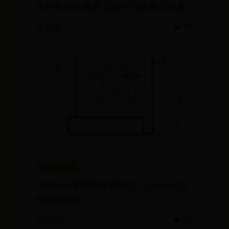
世界新七大奇迹 流淌于历史的人与事
📅 06-29
❤️ 258
Ycc365下载
OPPOr9平时充电要多久（oppo r9几
分钟充满电）
📅 06-30
❤️ 695